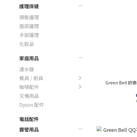
護理保健
頭髮護理
面部護理
手部護理
化妝品
家庭用品
濾水器
餐具 / 廚具
Green Bell 舒適矽膠手把指甲剪M NC122/
咖啡配件
文儀用品
Dyson 配件
電話配件
露營用品