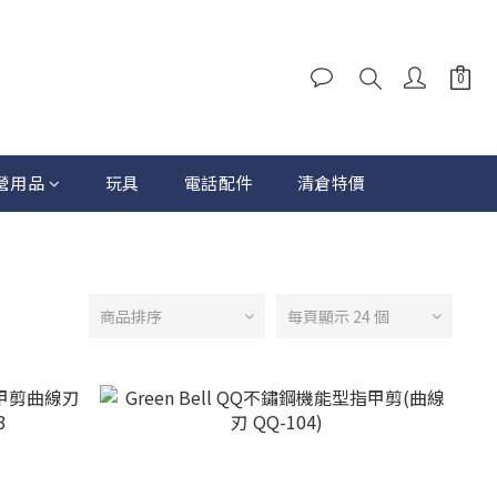
營用品
玩具
電話配件
清倉特價
商品排序
每頁顯示 24 個