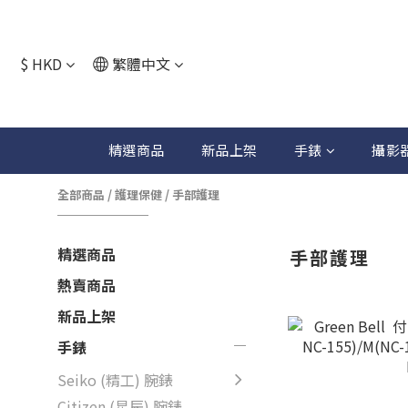
$
HKD
繁體中文
精選商品
新品上架
手錶
攝影
全部商品
/
護理保健
/
手部護理
精選商品
手部護理
熱賣商品
新品上架
手錶
Seiko (精工) 腕錶
Citizen (星辰) 腕錶