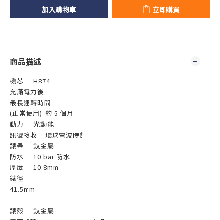
加入購物車
立即購買
商品描述
機芯
H874
充滿電力後
最長運轉時間
(正常使用)
約 6 個月
動力
光動能
訊號接收
環球電波時計
錶帶
鈦金屬
防水
10 bar 防水
厚度
10.8mm
錶徑
41.5mm
錶殼
鈦金屬