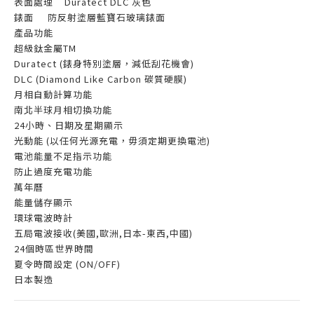
表面處理
Duratect DLC 灰色
錶面
防反射塗層藍寶石玻璃錶面
產品功能
超級鈦金屬TM
Duratect (錶身特別塗層，減低刮花機會)
DLC (Diamond Like Carbon 碳質硬膜)
月相自動計算功能
南北半球月相切換功能
24小時、日期及星期顯示
光動能 (以任何光源充電，毋須定期更換電池)
電池能量不足指示功能
防止過度充電功能
萬年曆
能量儲存顯示
環球電波時計
五局電波接收(美國,歐洲,日本-東西,中國)
24個時區世界時間
夏令時間設定 (ON/OFF)
日本製造