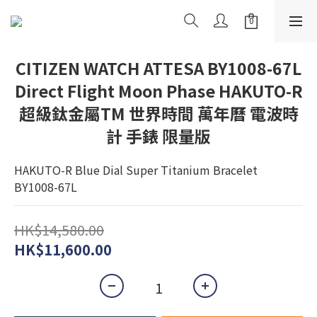
CITIZEN WATCH ATTESA BY1008-67L
Direct Flight Moon Phase HAKUTO-R
超級鈦金屬TM 世界時間 萬年曆 電波時
計 手錶 限量版
HAKUTO-R Blue Dial Super Titanium Bracelet 
BY1008-67L
HK$14,580.00
HK$11,600.00