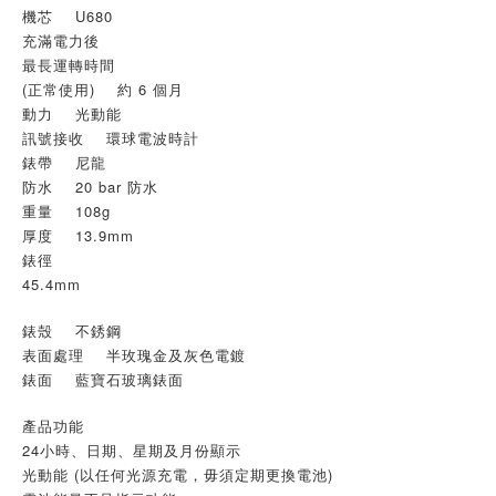
機芯 U680
充滿電力後
最長運轉時間
(正常使用) 約 6 個月
動力 光動能
訊號接收 環球電波時計
錶帶 尼龍
防水 20 bar 防水
重量 108g
厚度 13.9mm
錶徑
45.4mm
錶殼 不銹鋼
表面處理 半玫瑰金及灰色電鍍
錶面 藍寶石玻璃錶面
產品功能
24小時、日期、星期及月份顯示
光動能 (以任何光源充電，毋須定期更換電池)