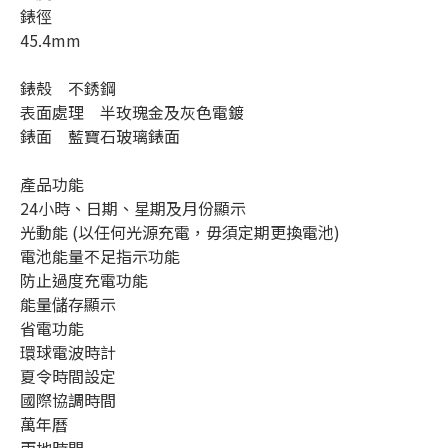
錶徑    
45.4mm
錶殼    不銹鋼
表面處理    半玫瑰金及灰色電鍍
錶面    藍寶石玻璃錶面
產品功能    
24小時、日期、星期及月份顯示
光動能 (以任何光源充電，毋須定期更換電池)
電池能量不足指示功能
防止過度充電功能
能量儲存顯示
省電功能
環球電波時計
夏令時間設定
國際協調時間
萬年曆