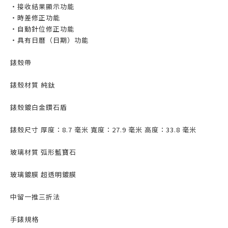
・接收結果顯示功能
・時差修正功能
・自動針位修正功能
・具有日曆（日期）功能
錶殼帶
錶殼材質 純鈦
錶殼鍍白金鑽石盾
錶殼尺寸 厚度：8.7 毫米 寬度：27.9 毫米 高度：33.8 毫米
玻璃材質 弧形藍寶石
玻璃鍍膜 超透明鍍膜
中留一推三折法
手錶規格