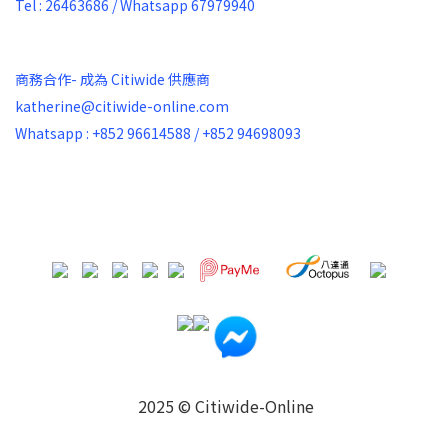
Tel : 26463686 / Whatsapp 67979940
商務合作- 成為 Citiwide 供應商
katherine@citiwide-online.com
Whatsapp : +852 96614588 / +852 94698093
2025 © Citiwide-Online