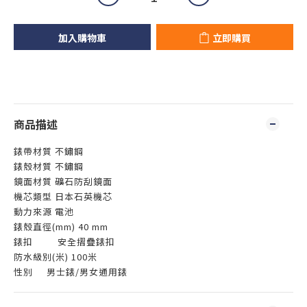
加入購物車
立即購買
商品描述
錶帶材質 不鏽鋼
錶殼材質 不鏽鋼
鏡面材質 礦石防刮鏡面
機芯類型 日本石英機芯
動力來源 電池
錶殼直徑(mm) 40 mm
錶扣 安全摺疊錶扣
防水級別(米) 100米
性別
男士錶/男女通用錶